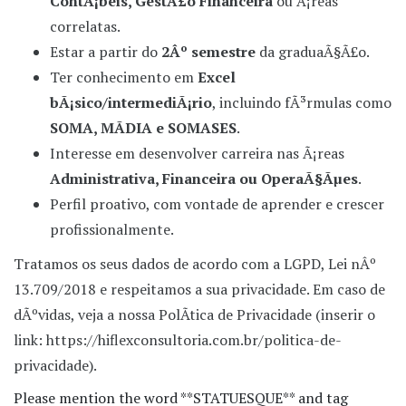
ContÃ¡beis, GestÃ£o Financeira
ou Ã¡reas
correlatas.
Estar a partir do
2Âº semestre
da graduaÃ§Ã£o.
Ter conhecimento em
Excel
bÃ¡sico/intermediÃ¡rio
, incluindo fÃ³rmulas como
SOMA, MÃDIA e SOMASES
.
Interesse em desenvolver carreira nas Ã¡reas
Administrativa, Financeira ou OperaÃ§Ãµes
.
Perfil proativo, com vontade de aprender e crescer
profissionalmente.
Tratamos os seus dados de acordo com a LGPD, Lei nÂº
13.709/2018 e respeitamos a sua privacidade. Em caso de
dÃºvidas, veja a nossa PolÃ­tica de Privacidade (inserir o
link: https://hiflexconsultoria.com.br/politica-de-
privacidade).
Please mention the word **STATUESQUE** and tag