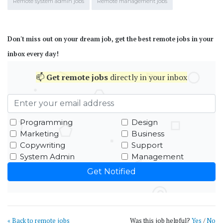
Remote system admin jobs
Remote management jobs
Don't miss out on your dream job, get the best remote jobs in your
inbox every day!
📫
Get
remote jobs
directly in your inbox
Programming
Design
Marketing
Business
Copywriting
Support
System Admin
Management
« Back to remote jobs
Was this job helpful?
Yes
/
No