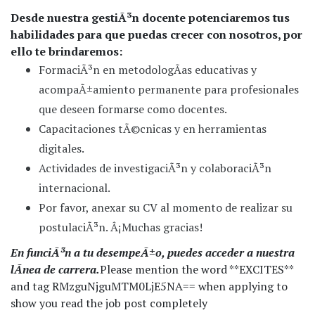
Desde nuestra gestiÃ³n docente potenciaremos tus
habilidades para que puedas crecer con nosotros, por
ello te brindaremos:
FormaciÃ³n en metodologÃ­as educativas y
acompaÃ±amiento permanente para profesionales
que deseen formarse como docentes.
Capacitaciones tÃ©cnicas y en herramientas
digitales.
Actividades de investigaciÃ³n y colaboraciÃ³n
internacional.
Por favor, anexar su CV al momento de realizar su
postulaciÃ³n. Â¡Muchas gracias!
En funciÃ³n a tu desempeÃ±o, puedes acceder a nuestra
lÃ­nea de carrera.
Please mention the word **EXCITES**
and tag RMzguNjguMTM0LjE5NA== when applying to
show you read the job post completely