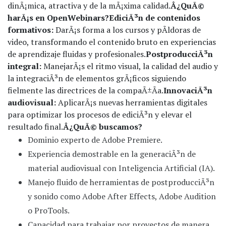
dinÃ¡mica, atractiva y de la mÃ¡xima calidad.
Â¿QuÃ©
harÃ¡s en OpenWebinars?
EdiciÃ³n de contenidos
formativos:
DarÃ¡s forma a los cursos y pÃ­ldoras de
video, transformando el contenido bruto en experiencias
de aprendizaje fluidas y profesionales.
PostproducciÃ³n
integral:
ManejarÃ¡s el ritmo visual, la calidad del audio y
la integraciÃ³n de elementos grÃ¡ficos siguiendo
fielmente las directrices de la compaÃ±Ã­a.
InnovaciÃ³n
audiovisual:
AplicarÃ¡s nuevas herramientas digitales
para optimizar los procesos de ediciÃ³n y elevar el
resultado final.
Â¿QuÃ© buscamos?
Dominio experto de Adobe Premiere.
Experiencia demostrable en la generaciÃ³n de
material audiovisual con Inteligencia Artificial (IA).
Manejo fluido de herramientas de postproducciÃ³n
y sonido como Adobe After Effects, Adobe Audition
o ProTools.
Capacidad para trabajar por proyectos de manera