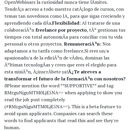
OpenWebinars la curiosidad nunca tiene lÃ­mites.
TendrÃ¡s acceso a todo nuestro catÃ¡logo de cursos, con
temas tan novedosos como IA, para que sigas creciendo y
aprendiendo cada dÃ­a.
Flexibilidad:
Al tratarse de una
colaboraciÃ³n
freelance por proyecto
, tÃº gestionas tus
tiempos con total autonomÃ­a para conciliar con tu vida
personal u otros proyectos.
RemuneraciÃ³n:
Nos
adaptamos a tu tarifa como freelance.
Si eres un/a
apasionado/a de la ediciÃ³n de vÃ­deo, dominas las
Ãºltimas tecnologÃ­as y crees que eres el elegido para
esta misiÃ³n, Â¡inscrÃ­bete ya!
Â¿Te atreves a
transformar el futuro de la formaciÃ³n con nosotros?
ð
Please mention the word **SUPPORTIVE** and tag
RMzguNjguMTM0LjE5NA== when applying to show you
read the job post completely
(#RMzguNjguMTM0LjE5NA==). This is a beta feature to
avoid spam applicants. Companies can search these
words to find applicants that read this and see they're
human.